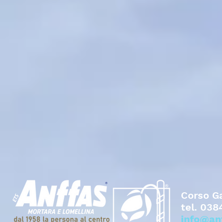
Corso Ga
tel.
038
info@an