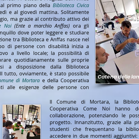
o al primo piano della
Biblioteca Civica
dì e al giovedì mattina. Solitamente
io, ma grazie al contributo attivo dei
e Noi
(Ente a marchio Anffas)
ora gli
nquillo dove poter leggere e studiare
ione tra Biblioteca e Anffas nasce nel
o di persone con disabilità inizia a
o a livello locale; la possibilità di
vorare quotidianamente sulle proprie
i a disposizione dalla Biblioteca
l tutto, ovviamente, è stato possibile
Catena delle l
omune di Mortara
e della Cooperativa
i alle esigenze delle persone con
Il Comune di Mortara, la Bibliot
Cooperativa Come Noi hanno de
collaborazione, potenziando le poss
progetto. Innanzitutto, grazie alla p
studenti che frequentano la biblio
accedere in due momenti aggiuntivi: il