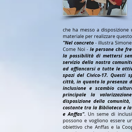
che ha messo a disposizione u
materiale per realizzare questo
"Nel concreto
- illustra Simon
Come Noi -
le persone che fr
la possibilità di mettersi s
servizio della nostra comuni
ad affiancarsi a tutte le att
spazi del Civico-17. Questi 
città, in quanto la presenza d
inclusione e scambio cultur
principale la valorizzazi
disposizione della comunità,
costante tra la Biblioteca e l
e Anffas"
. Un seme di inclus
possono e vogliono essere un
obiettivo che Anffas e la Co