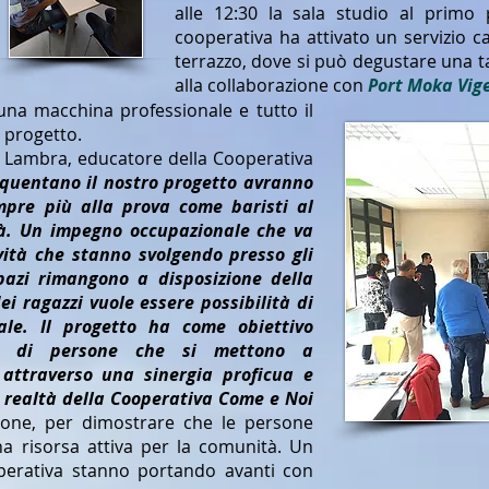
alle 12:30 la sala studio al primo 
cooperativa ha attivato un servizio ca
terrazzo, dove si può degustare una t
alla collaborazione con
Port Moka Vig
na macchina professionale e tutto il
 progetto.
e Lambra, educatore della Cooperativa
equentano il nostro progetto avranno
empre più alla prova come baristi al
tà. Un impegno occupazionale che va
ività che stanno svolgendo presso gli
spazi rimangono a disposizione della
ei ragazzi vuole essere possibilità di
ale. Il progetto ha come obiettivo
one di persone che si mettono a
 attraverso una sinergia proficua e
a realtà della Cooperativa Come e Noi
ione, per dimostrare che le persone
a risorsa attiva per la comunità. Un
operativa stanno portando avanti con