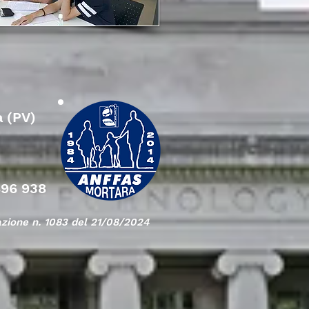
a (PV)
896 938
azione n. 1083 del 21/08/2024