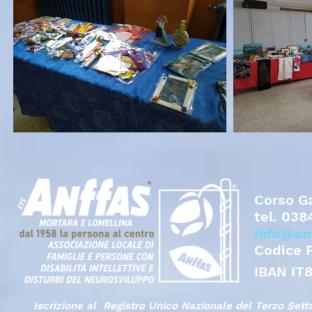
Corso Ga
tel.
038
info@an
Codice 
IBAN IT
Iscrizione al Registro Unico Nazionale del Terzo Set