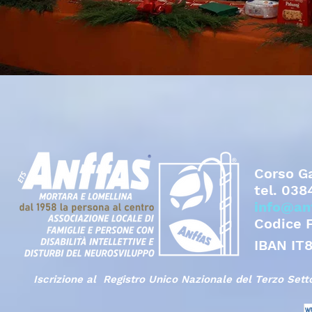
Corso Ga
tel.
038
info@an
Codice 
IBAN IT
Iscrizione al Registro Unico Nazionale del Terzo Set