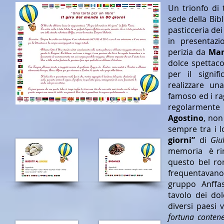
Un trionfo di 
sede della Bib
pasticceria dei
in presentazi
perizia da
Mar
dolce spettaco
per il signif
realizzare un
famoso ed i ra
regolarmente 
Agostino
, non
sempre tra i l
giorni”
di
Giu
memoria è r
questo bel ro
frequentavano
gruppo Anffa
tavolo dei dol
diversi paesi v
fortuna conten