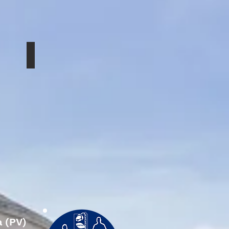
 Storica
NUOVI APPARTAMENTI
Veduta
IN
NOTTURNA...
a (PV)