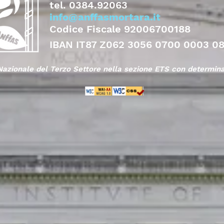
tel.
0384.92063
info@anffasmortara.it
Codice Fiscale 92006700188
IBAN IT87 Z062 3056 0700 0003 0
 Nazionale del Terzo Settore nella sezione ETS con determin